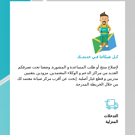
كـل شبكاتنا فـي خدمتــك
لإصلاح منتج أو طلب المساعدة و المشورة, وضعنا تحت تصرفكم
العديد من مراكز الدعم و الوكلاء المعتمدين, مزودين بتقنيين
مدربين و قطع غيار أصلية. إبحث عن أقرب مركز صيانة معتمد لك
من خلال الخريطة المدرجة.
التدخلات
المنزلية