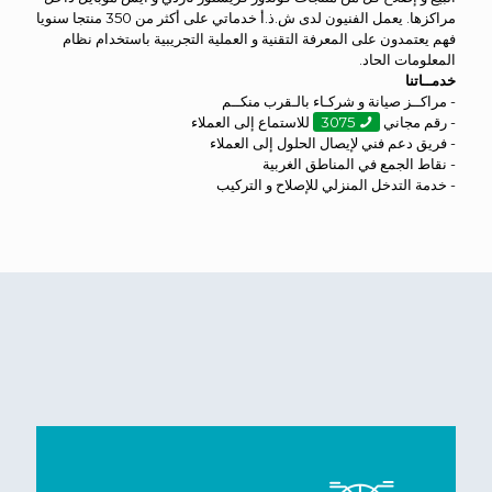
مراكزها. يعمل الفنيون لدى ش.ذ.أ خدماتي على أكثر من 350 منتجا سنويا
فهم يعتمدون على المعرفة التقنية و العملية التجريبية باستخدام نظام
المعلومات الحاد.
خدمــاتنا
- مراكــز صيانة و شركـاء بالـقرب منكــم
- رقم مجاني
3075
للاستماع إلى العملاء
- فريق دعم فني لإيصال الحلول إلى العملاء
- نقاط الجمع في المناطق الغربية
- خدمة التدخل المنزلي للإصلاح و التركيب