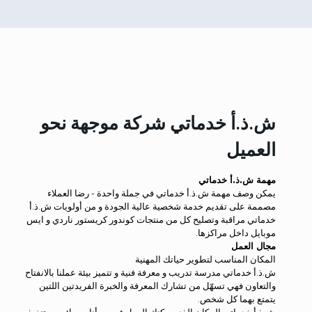
ش.ذ.أ خدماتي شركة موجهة نحو
العميل
مهمة ش.ذ.أ خدماتي
يمكن وصف مهمة ش.ذ.أ خدماتي في جملة واحدة - رضا العملاء
مصممة على تقديم خدمة شخصية عالية الجودة و من أولويات ش.ذ.أ
خدماتي مراقبة وتصليح كل من منتجات كوندور كريستور ناردي و ايس
موبايل داخل مراكزها.
مجال العمل
المكان المناسب لتطوير حياتك المهنية
ش.ذ.أ خدماتي مدرسة تدريب و معرفة فنية و تتميز بيئة عملنا بالانفتاح
والتعاون فهي تسهّل من تشارك المعرفة والخبرة الفريدتين اللتين
يتمتع بهما كل شخص.