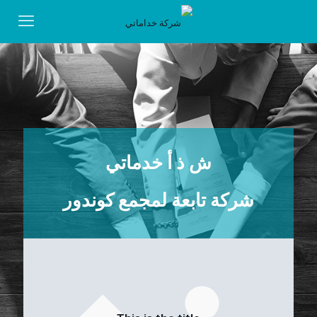
ش ذ أ
خدماتي
شركة تابعة لمجمع كوندور