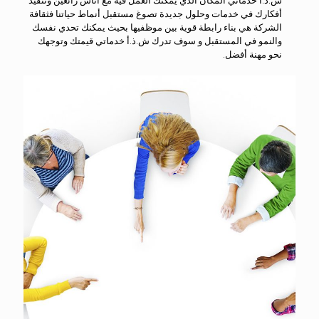
ش.ذ.أ خدماتي المكان الذي يمكنك العمل فيه مع أناس رائعين وتنفيذ
أفكارك في خدمات وحلول جديدة تصوغ مستقبل أنماط حياتنا فثقافة
الشركة هي بناء رابطة قوية بين موظفيها بحيث يمكنك تحدي نفسك
والنمو في المستقبل و سوف تدرك ش.ذ.أ خدماتي قيمتك وتوجهك
نحو مهنة أفضل.