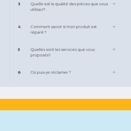
3
Quelle est la qualité des pièces que vous
utilisez?
4
Comment savoir si mon produit est
réparé ?
5
Quelles sont les services que vous
proposés?
6
Où puis-je réclamer ?