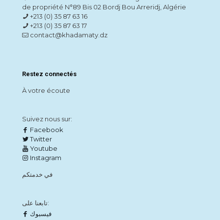
de propriété N°89 Bis 02 Bordj Bou Arreridj, Algérie
+213 (0) 35 87 63 16
+213 (0) 35 87 63 17
contact@khadamaty.dz
Restez connectés
À votre écoute
Suivez nous sur:
Facebook
Twitter
Youtube
Instagram
في خدمتكم
تابعنا على:
فيسبوك