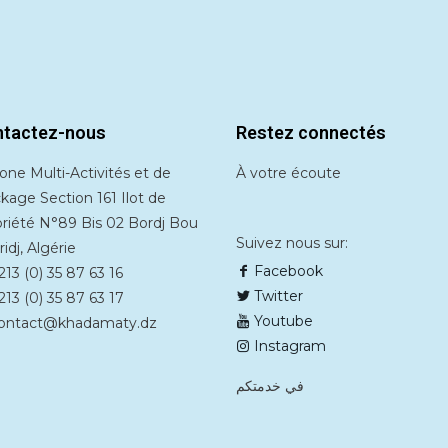
tactez-nous
Restez connectés
ne Multi-Activités et de
À votre écoute
kage Section 161 Ilot de
priété N°89 Bis 02 Bordj Bou
Suivez nous sur:
ridj, Algérie
Facebook
13 (0) 35 87 63 16
Twitter
13 (0) 35 87 63 17
Youtube
ontact@khadamaty.dz
Instagram
في خدمتكم