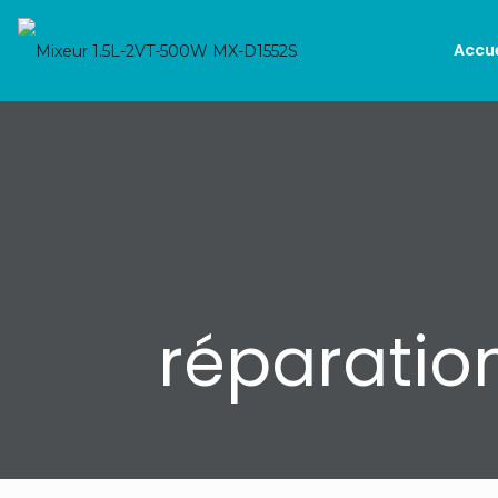
Accue
réparatio