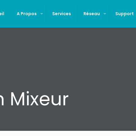
il
A Propos
Services
Réseau
Support
n Mixeur