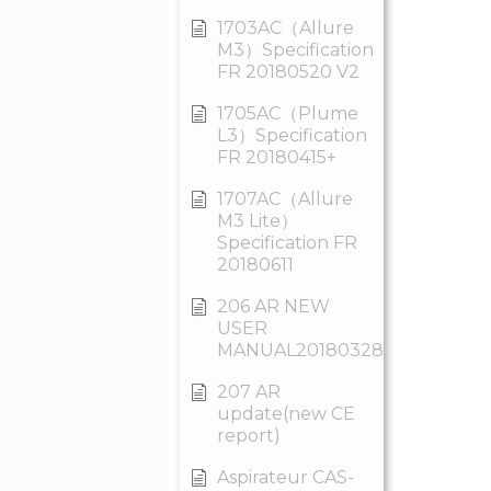
1703AC（Allure
M3）Specification
FR 20180520 V2
1705AC（Plume
L3）Specification
FR 20180415+
1707AC（Allure
M3 Lite）
Specification FR
20180611
206 AR NEW
USER
MANUAL20180328
207 AR
update(new CE
report)
Aspirateur CAS-