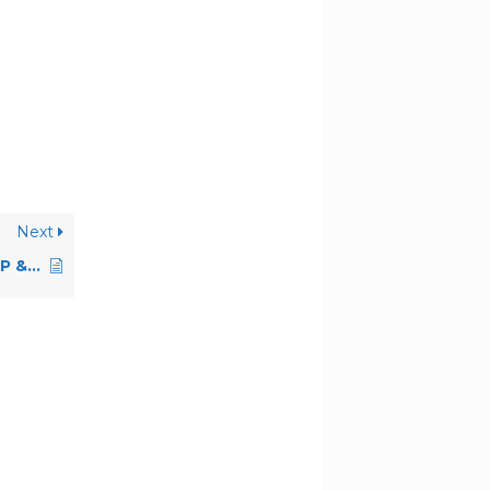
Next
fer a repasser FR100P & B