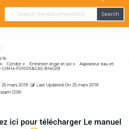
Search
r
 là:
Condor
Entretien linge et sol
Aspirateur eau et
re CIM14-F0100S&CAS-B1402B
d
25 mars 2019
Last Updated On
25 mars 2019
ssam DIBI
ez ici pour télécharger Le manuel