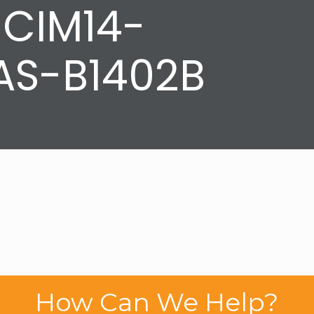
 CIM14-
AS-B1402B
How Can We Help?