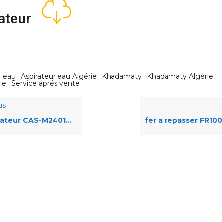
isateur
r eau
Aspirateur eau Algérie
Khadamaty
Khadamaty Algérie
ie
Service aprés vente
us
ateur CAS-M2401B & G