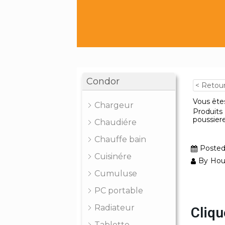
Condor
< Retou
Vous êtes
Chargeur
Produits
poussie
Chaudiére
Chauffe bain
Poste
Cuisinére
By
Hou
Cumuluse
PC portable
Radiateur
Cliqu
Tablette