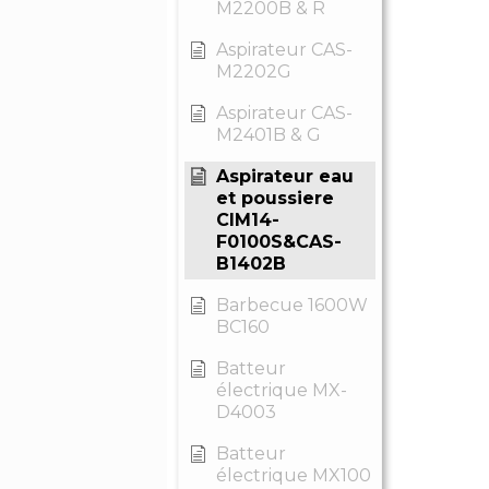
M2200B & R
Aspirateur CAS-
M2202G
Aspirateur CAS-
M2401B & G
Aspirateur eau
et poussiere
CIM14-
F0100S&CAS-
B1402B
Barbecue 1600W
BC160
Batteur
électrique MX-
D4003
Batteur
électrique MX100