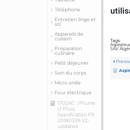
util
Téléphone
Entretien linge et
sol
Appareils de
cuisson
Tags:
Aspirateu
Préparation
SAV Algér
culinaire
Previo
Petit déjeuner
Aspir
Soin du corps
Micro onde
Four électrique
1702AC（Plume
L1 Plus）
Specification FR
20180328 V2-
updated