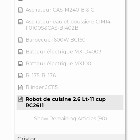
Aspirateur CAS-M2401B & G
Aspirateur eau et poussiere CIM14-
F0100S&CAS-B1402B
Barbecue 1600W BC160
Batteur électrique MX-D4003
Batteur électrique MX100
BL175-BL176
Blinder JC115
Robot de cuisine 2.6 Lt-11 cup
RC2611
Show Remaining Articles (90)
Cristor