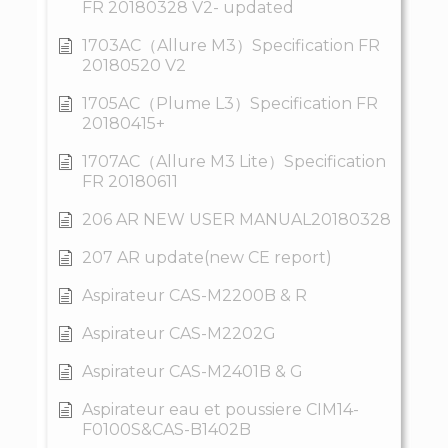
FR 20180328 V2- updated
1703AC（Allure M3）Specification FR
20180520 V2
1705AC（Plume L3）Specification FR
20180415+
1707AC（Allure M3 Lite）Specification
FR 20180611
206 AR NEW USER MANUAL20180328
207 AR update(new CE report)
Aspirateur CAS-M2200B & R
Aspirateur CAS-M2202G
Aspirateur CAS-M2401B & G
Aspirateur eau et poussiere CIM14-
F0100S&CAS-B1402B