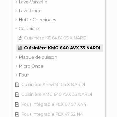
Lave-Vaisselle
Lave-Linge
Hotte-Cheminées
Cuisinière
Cuisinière KE 64 81 05 X NARDI
Cuisinière KMG 640 AVX 35 NARDI
Plaque de cuisson
Micro Onde
Four
Cuisinière KE 64 81 05 X NARDI
Cuisinière KMG 640 AVX 35 NARDI
Four intégrable FEX 07 57 XN4
Four integrable FEX 47 52 N4