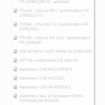
FR 20180328 V2- updated
1703AC（Allure M3）Specification FR
20180520 V2
1705AC（Plume L3）Specification FR
20180415+
1707AC（Allure M3 Lite）Specification
FR 20180611
206 AR NEW USER MANUAL20180328
207 AR update(new CE report)
Aspirateur CAS-M2200B & R
Aspirateur CAS-M2202G
Aspirateur CAS-M2401B & G
Aspirateur eau et poussiere CIM14-
F0100S&CAS-B1402B