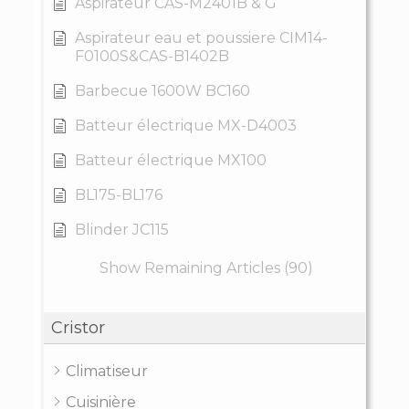
Aspirateur CAS-M2401B & G
Aspirateur eau et poussiere CIM14-
F0100S&CAS-B1402B
Barbecue 1600W BC160
Batteur électrique MX-D4003
Batteur électrique MX100
BL175-BL176
Blinder JC115
Show Remaining Articles (90)
Cristor
Climatiseur
Cuisinière