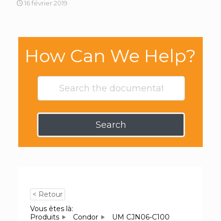
16 février 2019
How Can We Help?
Search
< Retour
Vous êtes là:
Produits
Condor
UM CJN06-C100