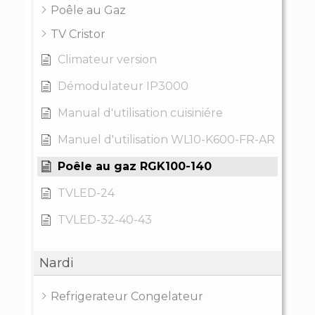
Poêle au Gaz
TV Cristor
Climateur version
Démodulateur IP3000
Manual d'utilisation cuisiniére
Manuel d'utilisation WL10-K600-FR-AR
Poêle au gaz RGK100-140
TVLED-24
TVLED-32-40-43
Nardi
Refrigerateur Congelateur