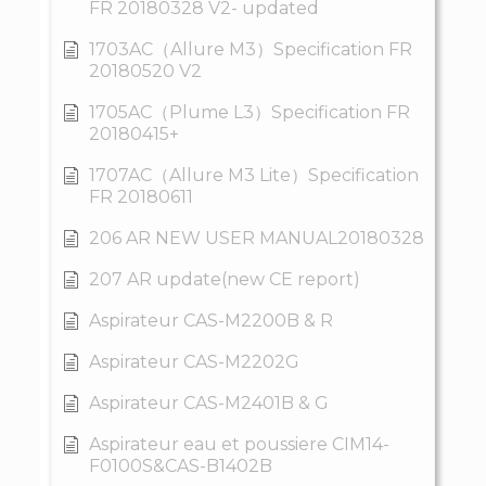
FR 20180328 V2- updated
1703AC（Allure M3）Specification FR
20180520 V2
1705AC（Plume L3）Specification FR
20180415+
1707AC（Allure M3 Lite）Specification
FR 20180611
206 AR NEW USER MANUAL20180328
207 AR update(new CE report)
Aspirateur CAS-M2200B & R
Aspirateur CAS-M2202G
Aspirateur CAS-M2401B & G
Aspirateur eau et poussiere CIM14-
F0100S&CAS-B1402B