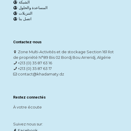
الشبكة
المساعدة والحلول
التنزيلات
اتصل بنا
Contactez-nous
Zone Multi-Activités et de stockage Section 161 Ilot
de propriété N°89 Bis 02 Bordj Bou Arreridj, Algérie
+213 (0) 35 87 63 16
+213 (0) 35 87 63 17
contact@khadamaty.dz
Restez connectés
À votre écoute
Suivez nous sur:
Facebook