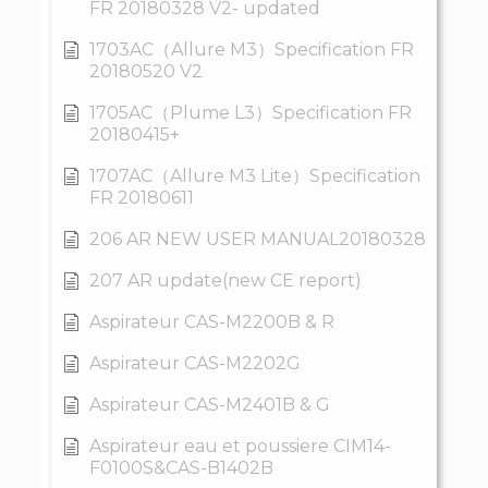
FR 20180328 V2- updated
1703AC（Allure M3）Specification FR
20180520 V2
1705AC（Plume L3）Specification FR
20180415+
1707AC（Allure M3 Lite）Specification
FR 20180611
206 AR NEW USER MANUAL20180328
207 AR update(new CE report)
Aspirateur CAS-M2200B & R
Aspirateur CAS-M2202G
Aspirateur CAS-M2401B & G
Aspirateur eau et poussiere CIM14-
F0100S&CAS-B1402B