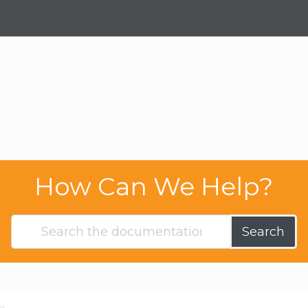
How Can We Help?
Search