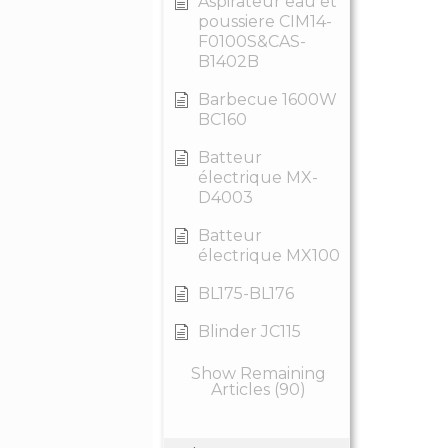
Aspirateur eau et
poussiere CIM14-
F0100S&CAS-
B1402B
Barbecue 1600W
BC160
Batteur
électrique MX-
D4003
Batteur
électrique MX100
BL175-BL176
Blinder JC115
Show Remaining
Articles (90)