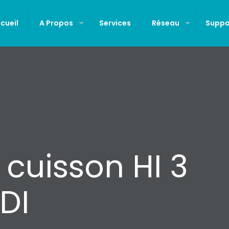
cueil
A Propos
Services
Réseau
Suppo
 cuisson HI 3
DI