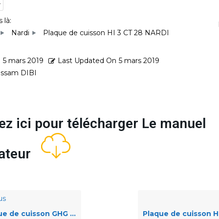
r
 là:
Nardi
Plaque de cuisson HI 3 CT 28 NARDI
d
5 mars 2019
Last Updated On
5 mars 2019
ssam DIBI
ez ici pour télécharger Le manuel
isateur
us
de cuisson GHG 40 AV X NARDI