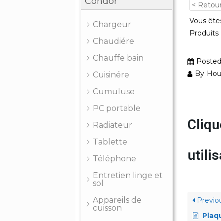
Condor
< Retou
Vous êtes
Chargeur
Produits
Chaudiére
Chauffe bain
Poste
By
Hou
Cuisinére
Cumuluse
PC portable
Cliqu
Radiateur
Tablette
util
Téléphone
Entretien linge et
sol
Appareils de
Previo
cuisson
Plaque 