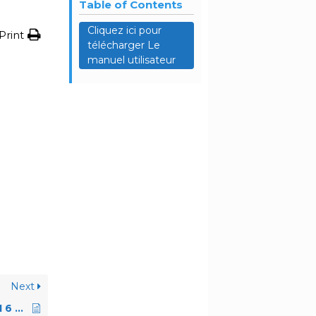
Table of Contents
Cliquez ici pour
Print
télécharger Le
manuel utilisateur
Next
Plaque de cuisson HI 6 CT 48 NARDI