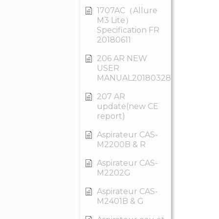
1707AC（Allure
M3 Lite）
Specification FR
20180611
206 AR NEW
USER
MANUAL20180328
207 AR
update(new CE
report)
Aspirateur CAS-
M2200B & R
Aspirateur CAS-
M2202G
Aspirateur CAS-
M2401B & G