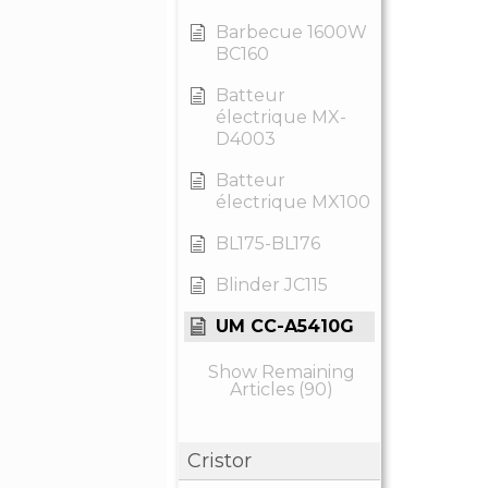
Barbecue 1600W
BC160
Batteur
électrique MX-
D4003
Batteur
électrique MX100
BL175-BL176
Blinder JC115
UM CC-A5410G
Show Remaining
Articles (90)
Cristor