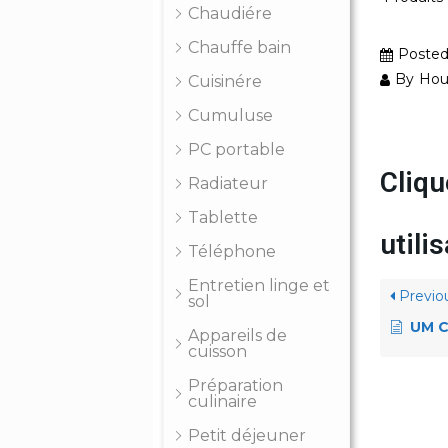
Chaudiére
Chauffe bain
Poste
By
Hou
Cuisinére
Cumuluse
PC portable
Cliqu
Radiateur
Tablette
util
Téléphone
Entretien linge et
Previo
sol
UM CJ
Appareils de
cuisson
Préparation
culinaire
Petit déjeuner