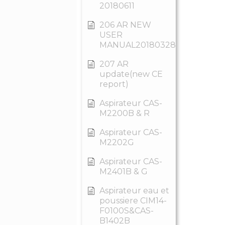
20180611
206 AR NEW
USER
MANUAL20180328
207 AR
update(new CE
report)
Aspirateur CAS-
M2200B & R
Aspirateur CAS-
M2202G
Aspirateur CAS-
M2401B & G
Aspirateur eau et
poussiere CIM14-
F0100S&CAS-
B1402B