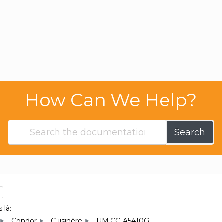
How Can We Help?
Search
r
 là:
Condor
Cuisinére
UM CC-A5410G