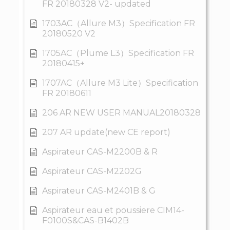
FR 20180328 V2- updated
1703AC（Allure M3）Specification FR
20180520 V2
1705AC（Plume L3）Specification FR
20180415+
1707AC（Allure M3 Lite）Specification
FR 20180611
206 AR NEW USER MANUAL20180328
207 AR update(new CE report)
Aspirateur CAS-M2200B & R
Aspirateur CAS-M2202G
Aspirateur CAS-M2401B & G
Aspirateur eau et poussiere CIM14-
F0100S&CAS-B1402B