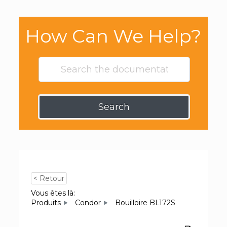
How Can We Help?
Search
< Retour
Vous êtes là:
Produits
Condor
Bouilloire BL172S