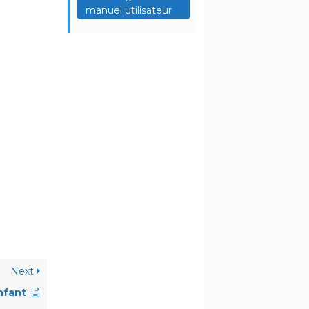
manuel utilisateur
Next
nfant