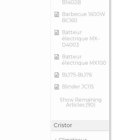
B1402B
Barbecue 1600W
BC160
Batteur
électrique MX-
D4003
Batteur
électrique MX100
BL175-BL176
Blinder JC115
Show Remaining
Articles (90)
Cristor