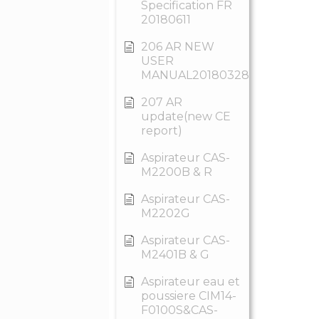
Specification FR
20180611
206 AR NEW
USER
MANUAL20180328
207 AR
update(new CE
report)
Aspirateur CAS-
M2200B & R
Aspirateur CAS-
M2202G
Aspirateur CAS-
M2401B & G
Aspirateur eau et
poussiere CIM14-
F0100S&CAS-