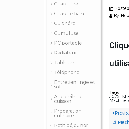
Chaudiére
Poste
Chauffe bain
By
Hou
Cuisinére
Cumuluse
PC portable
Cliqu
Radiateur
util
Tablette
Téléphone
Entretien linge et
sol
Tags:
Appareils de
3075
Kh
Machine 
cuisson
Préparation
Previo
culinaire
Mach
Petit déjeuner