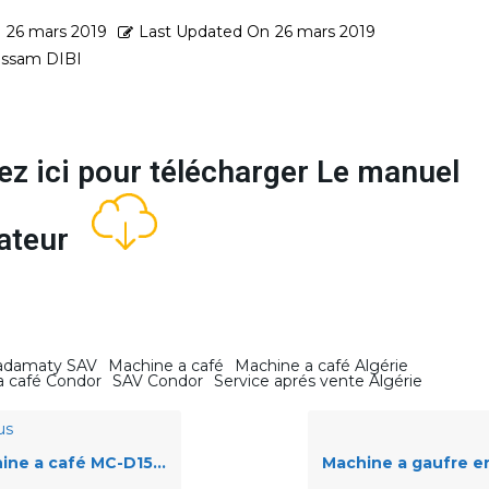
d
26 mars 2019
Last Updated On
26 mars 2019
ssam DIBI
ez ici pour télécharger Le manuel
isateur
adamaty SAV
Machine a café
Machine a café Algérie
a café Condor
SAV Condor
Service aprés vente Algérie
us
ine a café MC-D1590
Machine a gaufre e