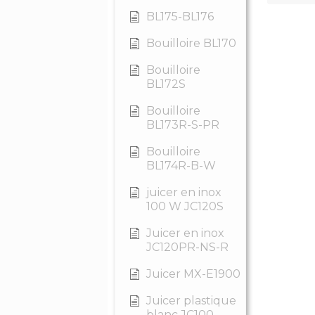
BL175-BL176
Bouilloire BL170
Bouilloire
BL172S
Bouilloire
BL173R-S-PR
Bouilloire
BL174R-B-W
juicer en inox
100 W JC120S
Juicer en inox
JC120PR-NS-R
Juicer MX-E1900
Juicer plastique
blanc JC100