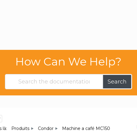
How Can We Help?
Search
r
 là:
Produits
Condor
Machine a café MC150