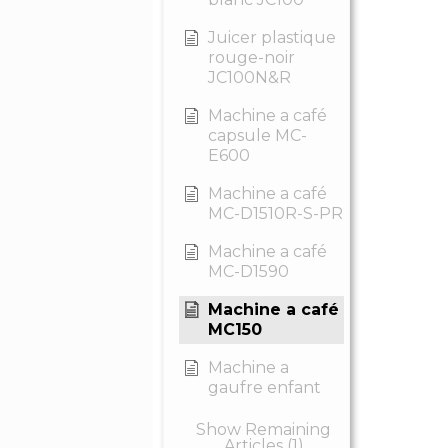
Juicer plastique
rouge-noir
JC100N&R
Machine a café
capsule MC-
E600
Machine a café
MC-D1510R-S-PR
Machine a café
MC-D1590
Machine a café
MC150
Machine a
gaufre enfant
Show Remaining
Articles (1)