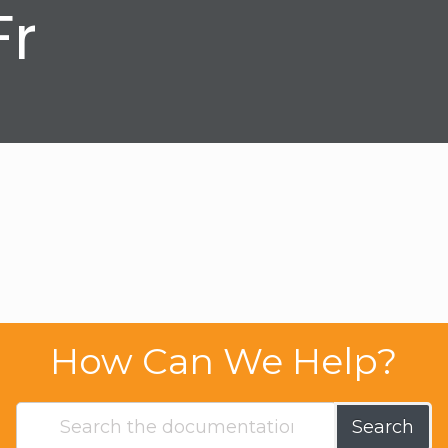
Fr
How Can We Help?
Search