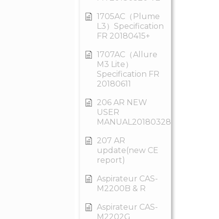
1705AC（Plume
L3）Specification
FR 20180415+
1707AC（Allure
M3 Lite）
Specification FR
20180611
206 AR NEW
USER
MANUAL20180328
207 AR
update(new CE
report)
Aspirateur CAS-
M2200B & R
Aspirateur CAS-
M2202G