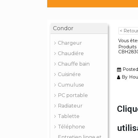
Condor
< Retou
Vous êtes
Chargeur
Produits
CBH2830
Chaudiére
Chauffe bain
Poste
Cuisinére
By
Hou
Cumuluse
PC portable
Radiateur
Cliqu
Tablette
util
Téléphone
Entretien linge et