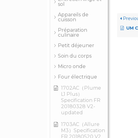
sol
Appareils de
Previo
cuisson
UM CBH
Préparation
culinaire
Petit déjeuner
Soin du corps
Micro onde
Four électrique
1702AC（Plume
L1 Plus）
Specification FR
20180328 V2-
updated
1703AC（Allure
M3）Specification
FR 20180520 V2