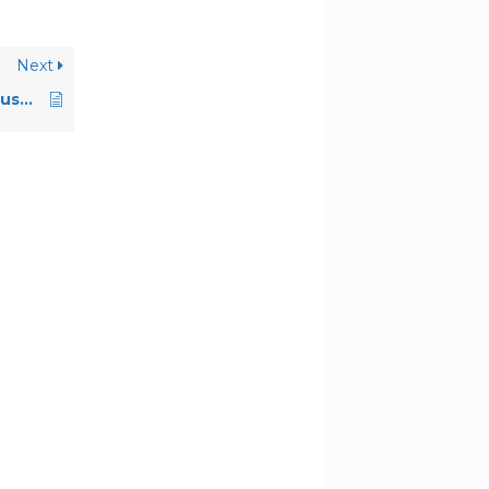
Next
1702AC（Plume L1 Plus）Specification FR 20180328 V2- updated