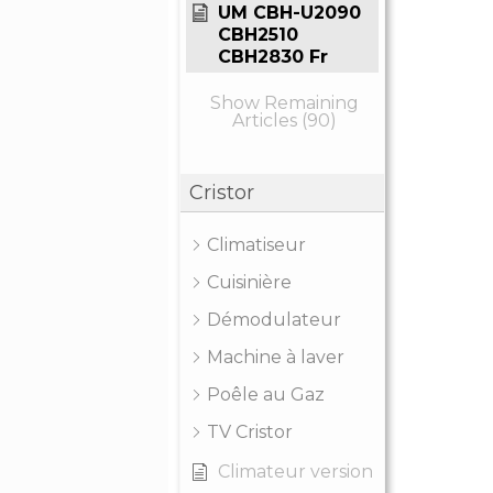
UM CBH-U2090
CBH2510
CBH2830 Fr
Show Remaining
Articles (90)
Cristor
Climatiseur
Cuisinière
Démodulateur
Machine à laver
Poêle au Gaz
TV Cristor
Climateur version