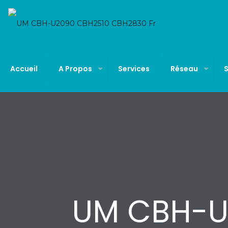
Accueil
A Propos
Services
Réseau
UM CBH-U