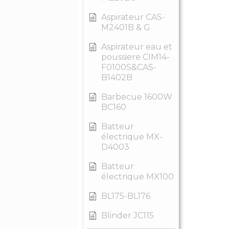
Aspirateur CAS-
M2401B & G
Aspirateur eau et
poussiere CIM14-
F0100S&CAS-
B1402B
Barbecue 1600W
BC160
Batteur
électrique MX-
D4003
Batteur
électrique MX100
BL175-BL176
Blinder JC115