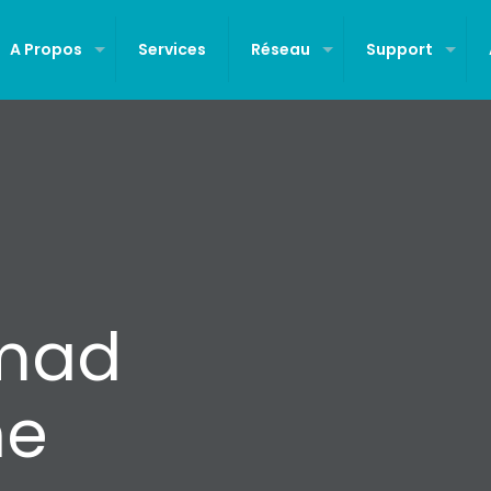
A Propos
Services
Réseau
Support
mad
ne