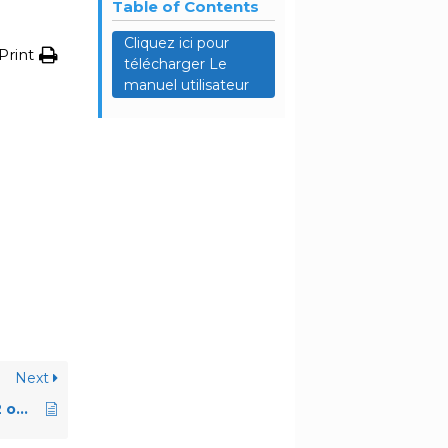
Table of Contents
Cliquez ici pour
Print
télécharger Le
manuel utilisateur
Next
FR UM PrimeBook P2 outline