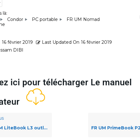
r
 là:
Condor
PC portable
FR UM Nomad
ine
d
16 février 2019
Last Updated On
16 février 2019
ssam DIBI
ez ici pour télécharger Le manuel
isateur
us
 LiteBook L3 outline