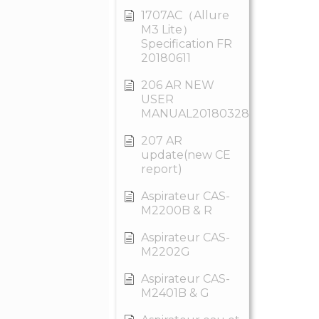
1707AC（Allure
M3 Lite）
Specification FR
20180611
206 AR NEW
USER
MANUAL20180328
207 AR
update(new CE
report)
Aspirateur CAS-
M2200B & R
Aspirateur CAS-
M2202G
Aspirateur CAS-
M2401B & G