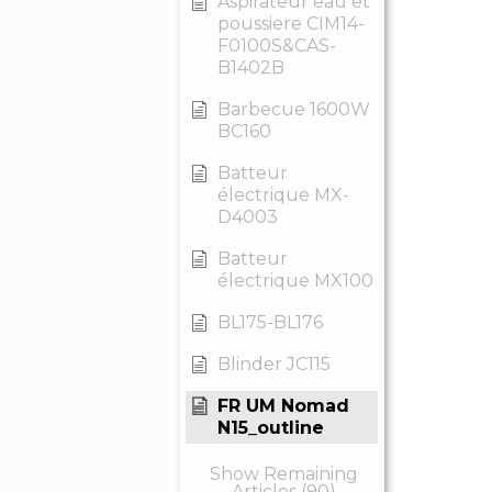
Aspirateur eau et
poussiere CIM14-
F0100S&CAS-
B1402B
Barbecue 1600W
BC160
Batteur
électrique MX-
D4003
Batteur
électrique MX100
BL175-BL176
Blinder JC115
FR UM Nomad
N15_outline
Show Remaining
Articles (90)