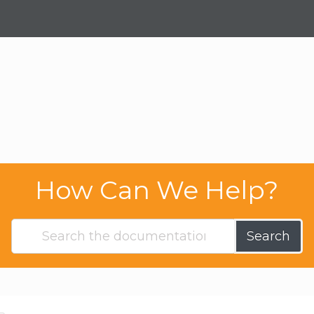
How Can We Help?
Search