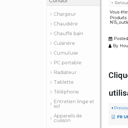
Condor
< Retou
Vous êtes
Chargeur
Produits
N15_outl
Chaudiére
Chauffe bain
Poste
Cuisinére
By
Hou
Cumuluse
PC portable
Radiateur
Cliqu
Tablette
util
Téléphone
Entretien linge et
sol
Previo
Appareils de
FR UM
cuisson