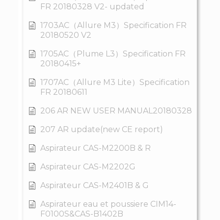
FR 20180328 V2- updated
1703AC（Allure M3）Specification FR
20180520 V2
1705AC（Plume L3）Specification FR
20180415+
1707AC（Allure M3 Lite）Specification
FR 20180611
206 AR NEW USER MANUAL20180328
207 AR update(new CE report)
Aspirateur CAS-M2200B & R
Aspirateur CAS-M2202G
Aspirateur CAS-M2401B & G
Aspirateur eau et poussiere CIM14-
F0100S&CAS-B1402B