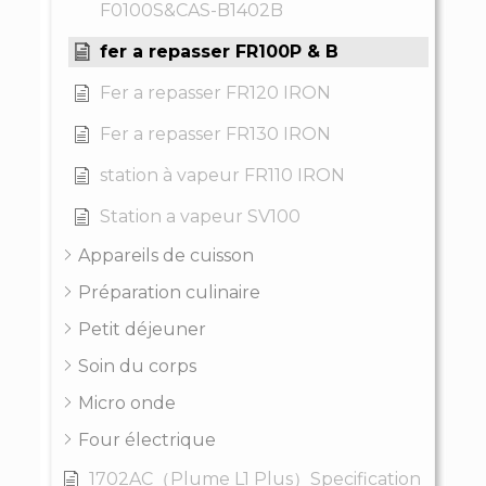
F0100S&CAS-B1402B
fer a repasser FR100P & B
Fer a repasser FR120 IRON
Fer a repasser FR130 IRON
station à vapeur FR110 IRON
Station a vapeur SV100
Appareils de cuisson
Préparation culinaire
Petit déjeuner
Soin du corps
Micro onde
Four électrique
1702AC（Plume L1 Plus）Specification