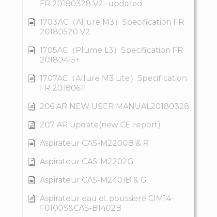
FR 20180328 V2- updated
1703AC（Allure M3）Specification FR
20180520 V2
1705AC（Plume L3）Specification FR
20180415+
1707AC（Allure M3 Lite）Specification
FR 20180611
206 AR NEW USER MANUAL20180328
207 AR update(new CE report)
Aspirateur CAS-M2200B & R
Aspirateur CAS-M2202G
Aspirateur CAS-M2401B & G
Aspirateur eau et poussiere CIM14-
F0100S&CAS-B1402B