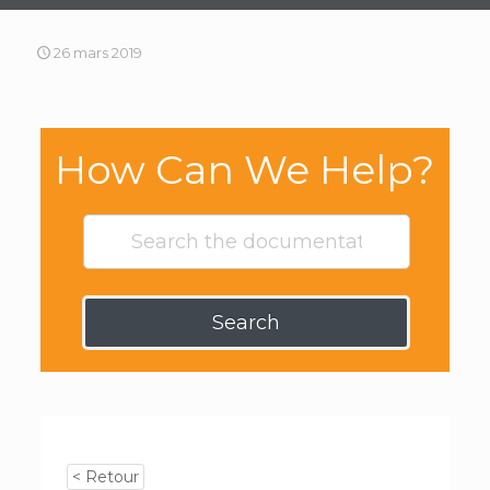
26 mars 2019
How Can We Help?
Search
< Retour