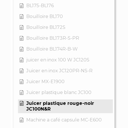
BL175-BL176
Bouilloire BL170
Bouilloire BL172S
Bouilloire BL173R-S-PR
Bouilloire BL174R-B-W
juicer en inox 100 W JC120S
Juicer en inox JC120PR-NS-R
Juicer MX-E1900
Juicer plastique blanc JC100
Juicer plastique rouge-noir
JC100N&R
Machine a café capsule MC-E600