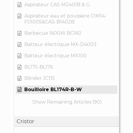
Aspirateur CAS-M2401B & G
Aspirateur eau et poussiere CIM14-
F0100S&CAS-B1402B
Barbecue 1600W BC160
Batteur électrique MX-D4003
Batteur électrique MX100
BL175-BL176
Blinder JC115
Bouilloire BL174R-B-W
Show Remaining Articles (90)
Cristor