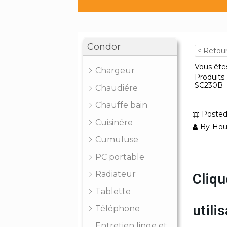
Condor
< Retou
Vous êtes
Chargeur
Produits
SC230B
Chaudiére
Chauffe bain
Poste
Cuisinére
By
Hou
Cumuluse
PC portable
Radiateur
Cliqu
Tablette
util
Téléphone
Entretien linge et