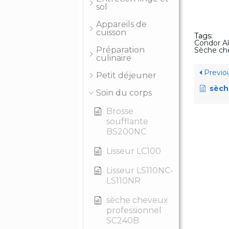
sol
Appareils de
cuisson
Tags:
Condor Al
Préparation
Sèche ch
culinaire
Previo
Petit déjeuner
sèch
Soin du corps
Brosse
soufflante
BS200NC
Lisseur LC100
Lisseur LS110NC-
LS110NR
sèche cheveux
professionnel
SC240B