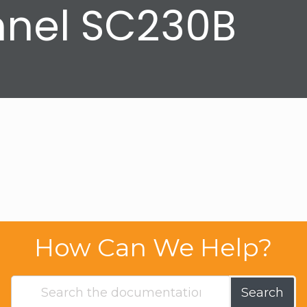
nnel SC230B
How Can We Help?
Search