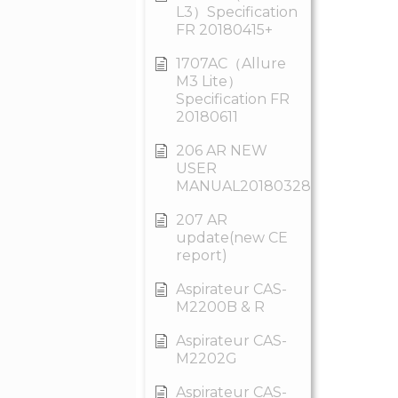
L3）Specification
FR 20180415+
1707AC（Allure
M3 Lite）
Specification FR
20180611
206 AR NEW
USER
MANUAL20180328
207 AR
update(new CE
report)
Aspirateur CAS-
M2200B & R
Aspirateur CAS-
M2202G
Aspirateur CAS-