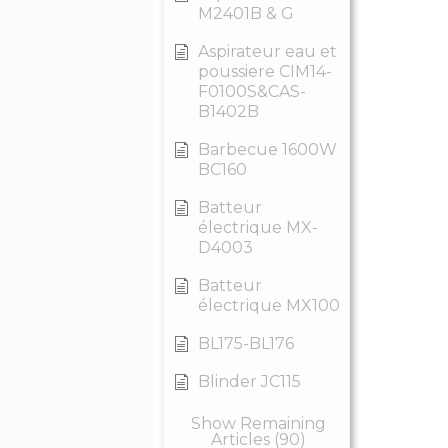
M2401B & G
Aspirateur eau et
poussiere CIM14-
F0100S&CAS-
B1402B
Barbecue 1600W
BC160
Batteur
électrique MX-
D4003
Batteur
électrique MX100
BL175-BL176
Blinder JC115
Show Remaining
Articles (90)