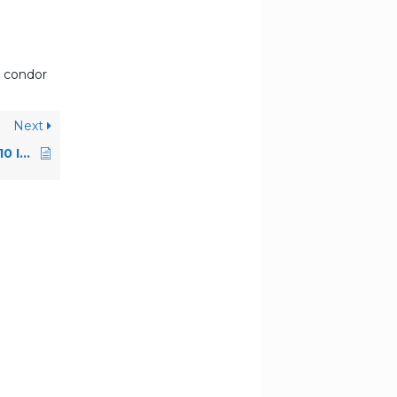
 condor
Next
station à vapeur FR110 IRON