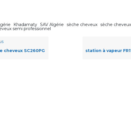
gérie
Khadamaty
SAV Algérie
sèche cheveux
sèche cheveux
eveux semi professionnel
us
e cheveux SC260PG