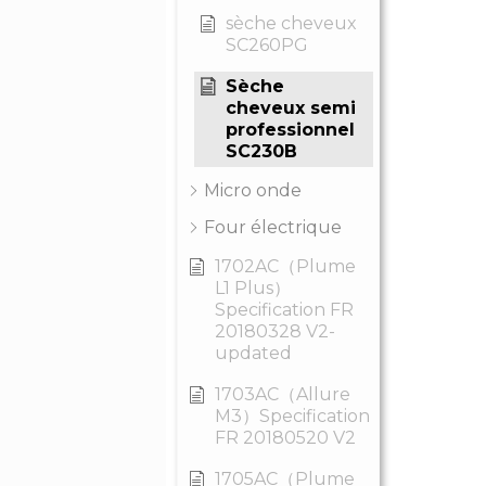
sèche cheveux
SC260PG
Sèche
cheveux semi
professionnel
SC230B
Micro onde
Four électrique
1702AC（Plume
L1 Plus）
Specification FR
20180328 V2-
updated
1703AC（Allure
M3）Specification
FR 20180520 V2
1705AC（Plume