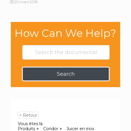
25 mars 2019
How Can We Help?
Search
< Retour
Vous êtes là:
Produits
Condor
Juicer en inox