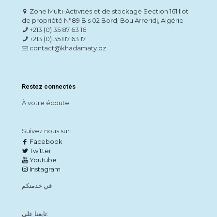
Zone Multi-Activités et de stockage Section 161 Ilot
de propriété N°89 Bis 02 Bordj Bou Arreridj, Algérie
+213 (0) 35 87 63 16
+213 (0) 35 87 63 17
contact@khadamaty.dz
Restez connectés
À votre écoute
Suivez nous sur:
Facebook
Twitter
Youtube
Instagram
في خدمتكم
تابعنا على: