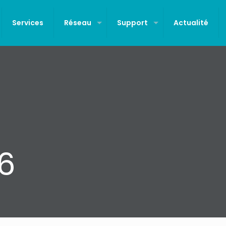
Services
Réseau
Support
Actualité
76