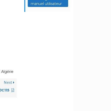
manuel utilisateur
 Algérie
Next
JC115