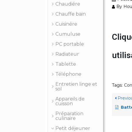
Chaudiére
By
Hou
Chauffe bain
Cuisinére
Cumuluse
Cliqu
PC portable
util
Radiateur
Tablette
Téléphone
Entretien linge et
Tags:
Con
sol
Previo
Appareils de
cuisson
Batte
Préparation
culinaire
Petit déjeuner