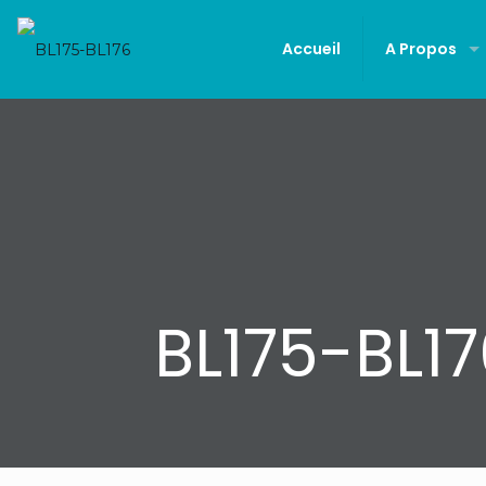
Accueil
A Propos
BL175-BL1