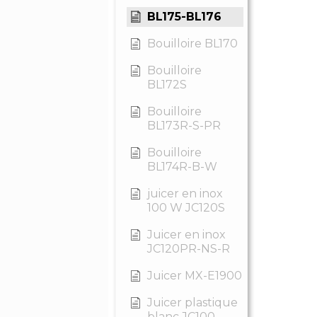
BL175-BL176
Bouilloire BL170
Bouilloire
BL172S
Bouilloire
BL173R-S-PR
Bouilloire
BL174R-B-W
juicer en inox
100 W JC120S
Juicer en inox
JC120PR-NS-R
Juicer MX-E1900
Juicer plastique
blanc JC100