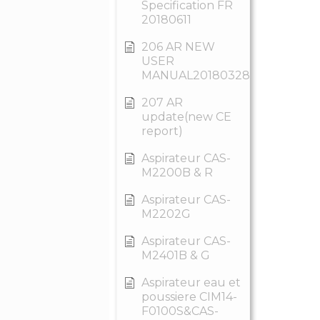
Specification FR
20180611
206 AR NEW
USER
MANUAL20180328
207 AR
update(new CE
report)
Aspirateur CAS-
M2200B & R
Aspirateur CAS-
M2202G
Aspirateur CAS-
M2401B & G
Aspirateur eau et
poussiere CIM14-
F0100S&CAS-