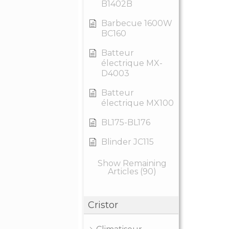
B1402B
Barbecue 1600W
BC160
Batteur
électrique MX-
D4003
Batteur
électrique MX100
BL175-BL176
Blinder JC115
Show Remaining
Articles (90)
Cristor