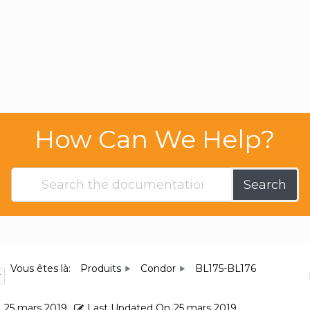
How Can We Help?
Search
Vous êtes là:
Produits
Condor
BL175-BL176
r
d
25 mars 2019
Last Updated On
25 mars 2019