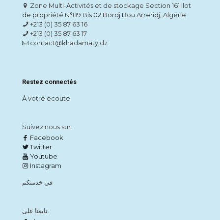
Zone Multi-Activités et de stockage Section 161 Ilot
de propriété N°89 Bis 02 Bordj Bou Arreridj, Algérie
+213 (0) 35 87 63 16
+213 (0) 35 87 63 17
contact@khadamaty.dz
Restez connectés
À votre écoute
Suivez nous sur:
Facebook
Twitter
Youtube
Instagram
في خدمتكم
تابعنا على: