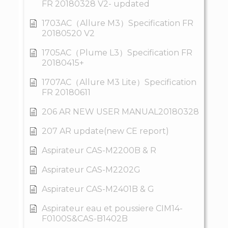
FR 20180328 V2- updated
1703AC（Allure M3）Specification FR
20180520 V2
1705AC（Plume L3）Specification FR
20180415+
1707AC（Allure M3 Lite）Specification
FR 20180611
206 AR NEW USER MANUAL20180328
207 AR update(new CE report)
Aspirateur CAS-M2200B & R
Aspirateur CAS-M2202G
Aspirateur CAS-M2401B & G
Aspirateur eau et poussiere CIM14-
F0100S&CAS-B1402B